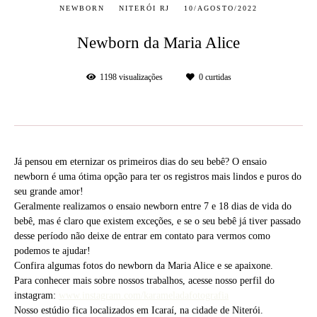
NEWBORN
NITERÓI RJ
10/AGOSTO/2022
Newborn da Maria Alice
1198
visualizações
0
curtidas
Já pensou em eternizar os primeiros dias do seu bebê? O ensaio
newborn é uma ótima opção para ter os registros mais lindos e puros do
seu grande amor!
Geralmente realizamos o ensaio newborn entre 7 e 18 dias de vida do
bebê, mas é claro que existem exceções, e se o seu bebê já tiver passado
desse período não deixe de entrar em contato para vermos como
podemos te ajudar!
Confira algumas fotos do newborn da Maria Alice e se apaixone.
Para conhecer mais sobre nossos trabalhos, acesse nosso perfil do
instagram:
www.instagram.com/karameladafotografia
Nosso estúdio fica localizados em Icaraí, na cidade de Niterói.