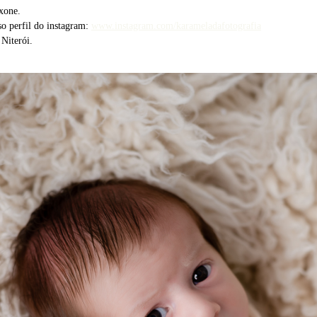
xone.
so perfil do instagram:
www.instagram.com/karameladafotografia
 Niterói.