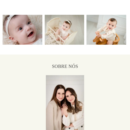
131
0
1711
3
1039
0
SOBRE NÓS