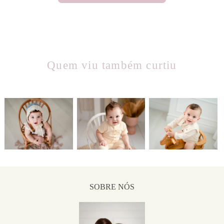
Quem viu também curtiu
1581
5
988
0
1040
0
SOBRE NÓS