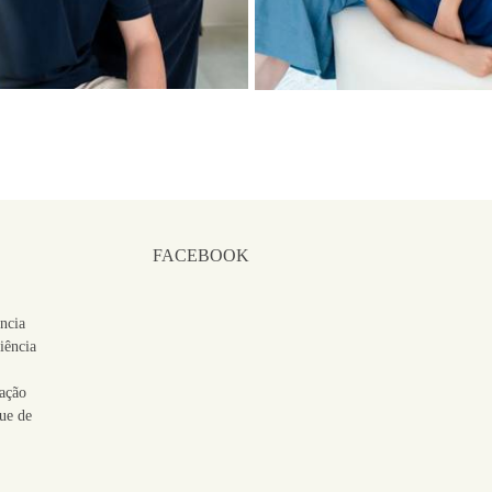
FACEBOOK
ência
iência
ação
ue de